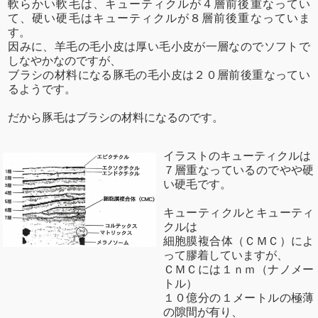
軟らかい軟毛は、キューティクルが４層前後重なってい
て、硬い硬毛はキューティクルが８層前後重なっていま
す。
因みに、羊毛の毛小皮は厚い毛小皮が一層なのでソフトで
しなやかなのですが、
ブラシの材料になる豚毛の毛小皮は２０層前後重なってい
るようです。
だから豚毛はブラシの材料になるのです。
イラストのキューティクルは
７層重なっているのでやや硬
い硬毛です。
キューティクルとキューティ
クルは
細胞膜複合体（ＣＭＣ）によ
って膠着していますが、
ＣＭＣには１ｎｍ（ナノメー
トル）
１０億分の１メートルの極薄
の隙間が有り、