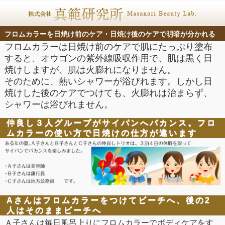
フロムカラーを日焼け前のケア・日焼け後のケアで明暗が分かれる
フロムカラーは日焼け前のケアで肌にたっぷり塗布
すると、オウゴンの紫外線吸収作用で、肌は黒く日
焼けしますが、肌は火膨れになりません。
そのために、熱いシャワーが浴びれます。しかし日
焼けした後のケアでつけても、火膨れは治まらず、
シャワーは浴びれません。
仲良し３人グループがサイパンへバカンス。フロ
ムカラーの使い方で日焼けの仕方が違います
Aさんはフロムカラーをつけてビーチへ、後の2
人はそのままビーチへ
Ａ子さんは毎日風呂上りにフロムカラーでボディケアをす