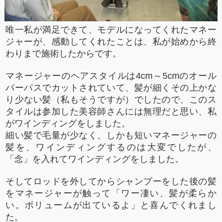
唯一私が満足できて、モデルになってくれたマネー
ジャーが、感動してくれたことは、私が始めから終
わりまで施術したからです。
マネージャーのヘアスタイルは
4cm
～
5cm
のオール
パーパスでカットされていて、髪が細くその上かな
り少ない髪（私もそうですが）でしたので、このス
タイルは参加した美容師さんには無理だと思い、私
がワインディングをしました。
細い髪で毛量が少なく、しかも短いマネージャーの
髪を、ワインディングするのは大変でしたが、
「念」を入れてワインディングをしました。
そしてロッドを外してからシャンプーをした後の髪
をマネージャーが触って「ワー凄い、髪が柔らか
い。ボリュームが出ているよ」と喜んでくれまし
た。